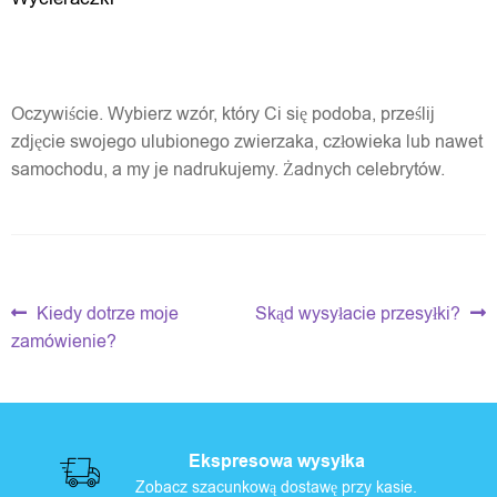
O
p
i
Oczywiście. Wybierz wzór, który Ci się podoba, prześlij
zdjęcie swojego ulubionego zwierzaka, człowieka lub nawet
n
samochodu, a my je nadrukujemy. Żadnych celebrytów.
i
e
Nawigacja
Poprzedni
Następny
Kiedy dotrze moje
Skąd wysyłacie przesyłki?
wpis:
wpis:
wpisu
zamówienie?
Ekspresowa wysyłka
Zobacz szacunkową dostawę przy kasie.