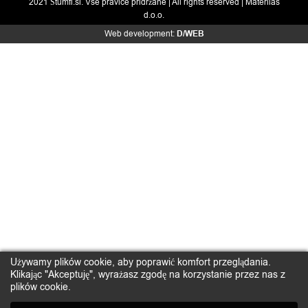
2021 Štumfi.si. Vse pravice pridržane
| All rights reserved |
Materiias
d.o.o.
Web development:
D/WEB
Używamy plików cookie, aby poprawić komfort przeglądania.
Klikając "Akceptuję", wyrażasz zgodę na korzystanie przez nas z
plików cookie.