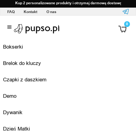
Strona główna
Kup 2 personalizowane produkty i otrzymaj darmową dostawę
FAQ
Czy mogę nadrukować wszystko, co
chcę?
FAQ
Kontakt
O nas
O
0
d
Bokserki
z
i
Brelok do kluczy
e
Czapki z daszkiem
ż
Demo
i
a
Dywanik
k
Dzień Matki
c