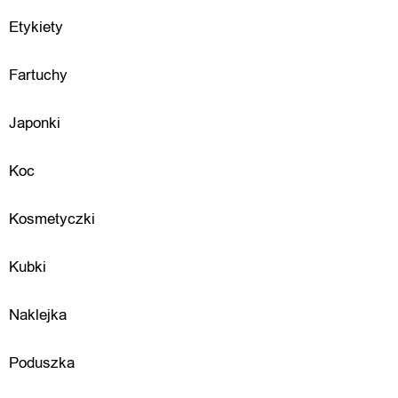
Etykiety
e
s
Fartuchy
o
Japonki
r
Koc
i
a
Kosmetyczki
Kubki
D
Naklejka
o
Poduszka
m