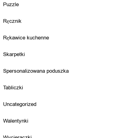
i
Puzzle
c
Ręcznik
z
Rękawice kuchenne
a
s
Skarpetki
w
Spersonalizowana poduszka
o
l
Tabliczki
n
Uncategorized
y
Walentynki
Wycieraczki