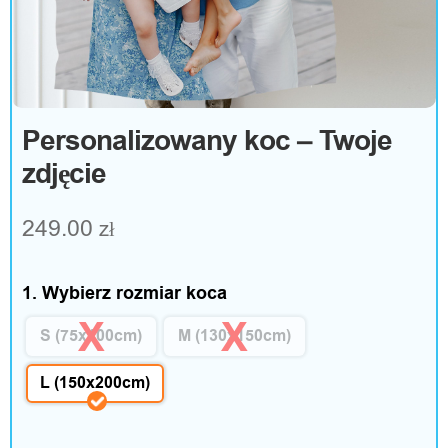
e
s
o
Personalizowany koc – Twoje
r
zdjęcie
i
249.00
zł
a
1. Wybierz rozmiar koca
D
S (75x100cm)
M (130x150cm)
o
L (150x200cm)
m