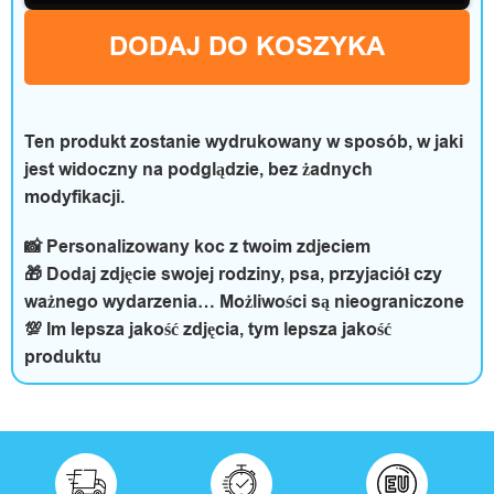
O
DODAJ DO KOSZYKA
p
i
Ten produkt zostanie wydrukowany w sposób, w jaki
n
jest widoczny na podglądzie, bez żadnych
i
modyfikacji.
e
📸 Personalizowany koc z twoim zdjeciem
🎁 Dodaj zdjęcie swojej rodziny, psa, przyjaciół czy
ważnego wydarzenia… Możliwości są nieograniczone
💯 Im lepsza jakość zdjęcia, tym lepsza jakość
produktu