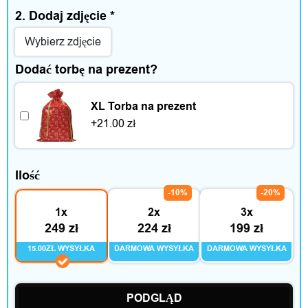
i
2. Dodaj zdjęcie
*
c
Wybierz zdjęcie
z
Dodać torbę na prezent?
a
XL Torba na prezent
s
+
21.00
zł
w
o
Ilość
l
-10%
-20%
1x
2x
3x
n
249 zł
224 zł
199 zł
y
15.00ZŁ WYSYŁKA
DARMOWA WYSYŁKA
DARMOWA WYSYŁKA
PODGLĄD