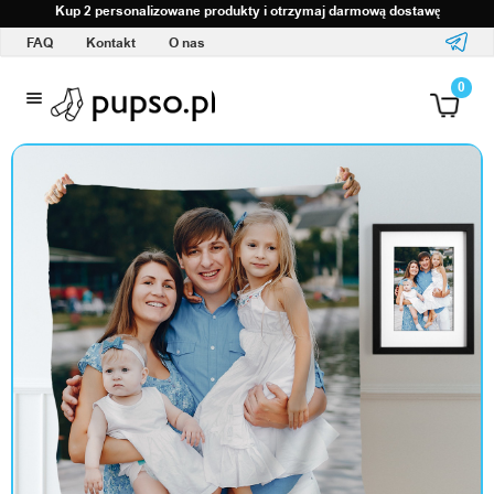
Kup 2 personalizowane produkty i otrzymaj darmową dostawę
FAQ
Kontakt
O nas
O
0
d
z
i
e
ż
i
a
k
c