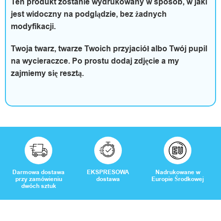
Ten produkt zostanie wydrukowany w sposób, w jaki
O
jest widoczny na podglądzie, bez żadnych
p
modyfikacji.
i
Twoja twarz, twarze Twoich przyjaciół albo Twój pupil
na wycieraczce. Po prostu dodaj zdjęcie a my
n
zajmiemy się resztą.
i
e
Darmowa dostawa
EKSPRESOWA
Nadrukowane w
przy zamówieniu
dostawa
Europie Środkowej
dwóch sztuk