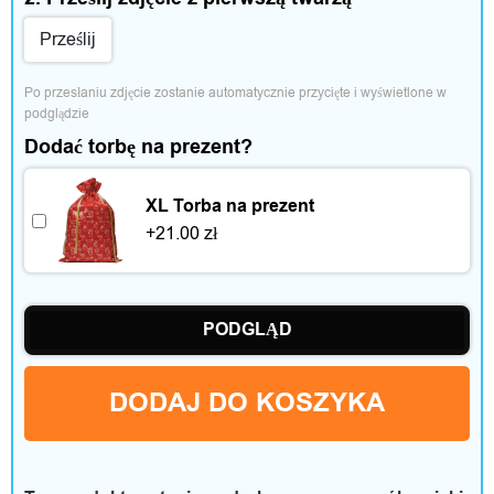
i
Prześlij
c
z
Po przesłaniu zdjęcie zostanie automatycznie przycięte i wyświetlone w 
podglądzie
a
Dodać torbę na prezent?
s
XL Torba na prezent
w
+
21.00
zł
o
l
PODGLĄD
n
DODAJ DO KOSZYKA
y