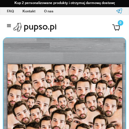
Kup 2 personalizowane produkty i otrzymaj darmową dostawę
FAQ
Kontakt
O nas
O
0
d
z
i
e
ż
i
a
k
c