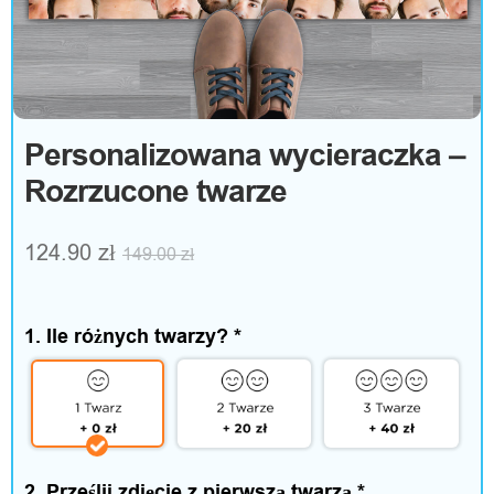
e
s
o
Personalizowana wycieraczka –
r
Rozrzucone twarze
i
124.90
zł
149.00
zł
a
1. Ile różnych twarzy?
*
D
o
m
2. Prześlij zdjęcie z pierwszą twarzą
*