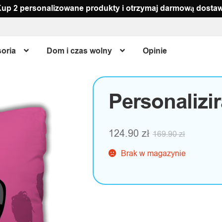
up 2 personalizowane produkty i otrzymaj darmową dosta
soria
Dom i czas wolny
Opinie
Personalizi
124.90
zł
169.90
zł
Brak w magazynie