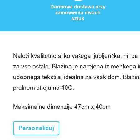
i
Darmowa dostawa przy
zamówieniu dwóch
c
sztuk
z
a
s
Naloži kvalitetno sliko vašega ljubljenčka, mi p
w
za vse ostalo. Blazina je narejena iz mehkega i
o
udobnega tekstila, idealna za vsak dom. Blazina
pralnem stroju na 40C.
l
n
Maksimalne dimenzije 47cm x 40cm
y
Personalizuj