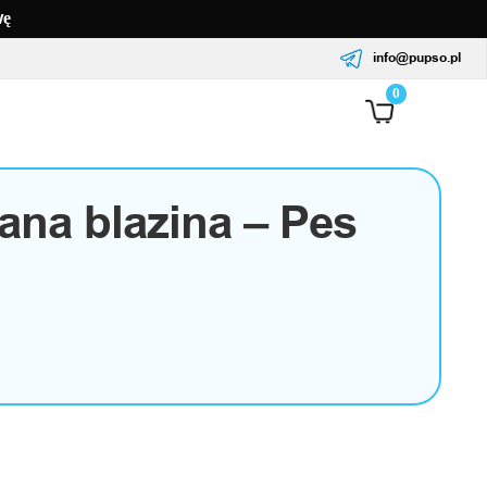
wę
info@pupso.pl
0
rana blazina – Pes